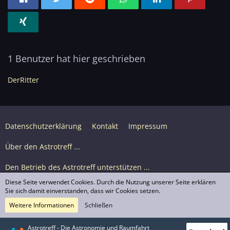
1 Benutzer hat hier geschrieben
DerRitter
Datenschutzerklärung
Kontakt
Impressum
Über den Astrotreff ...
Den Betrieb des Astrotreff unterstützen ...
Diese Seite verwendet Cookies. Durch die Nutzung unserer Seite erklären
Nutzungsbedingungen
Sie sich damit einverstanden, dass wir Cookies setzen.
Weitere Informationen
Schließen
Astrotreff Portal M2
© Astrotreff 2001-2026, lizenziert unter CC BY-SA,
Astrotreff - Die Astronomie und Raumfahrt