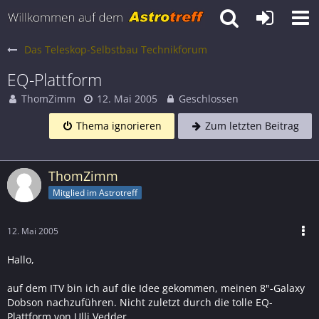
Das Teleskop-Selbstbau Technikforum
EQ-Plattform
ThomZimm
12. Mai 2005
Geschlossen
Thema ignorieren
Zum letzten Beitrag
ThomZimm
Mitglied im Astrotreff
12. Mai 2005
Hallo,
auf dem ITV bin ich auf die Idee gekommen, meinen 8"-Galaxy
Dobson nachzuführen. Nicht zuletzt durch die tolle EQ-
Plattform von Ulli Vedder.