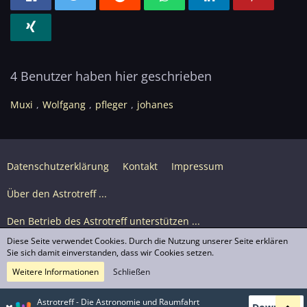
4 Benutzer haben hier geschrieben
Muxi
Wolfgang
pfleger
johanes
Datenschutzerklärung
Kontakt
Impressum
Über den Astrotreff ...
Den Betrieb des Astrotreff unterstützen ...
Diese Seite verwendet Cookies. Durch die Nutzung unserer Seite erklären
Nutzungsbedingungen
Sie sich damit einverstanden, dass wir Cookies setzen.
Weitere Informationen
Schließen
Astrotreff Portal M2
© Astrotreff 2001-2026, lizenziert unter CC BY-SA,
Astrotreff - Die Astronomie und Raumfahrt