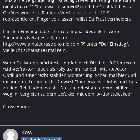
"262fache Vergrößerung" ist völlig zuviel und bringt überhaupt
nichts (max. 120fach wären sinnvoll!) und die Qualität dieses
Gerätes würde i.d.R. einen Wert von vielleicht 10 €
repräsentieren. Finger von lassen, willst Du Frust vermeiden.
Für den Einstieg habe ich mal ein paar bedenkenswerte
Sachen ins Netz gestellt; unter
http://www.amateurastronomie.com
unter "Der Einstieg".
Vielleicht schaust Du mal rein.
Wenn Du kaufen möchtest, empfehle ich Dir den 10 € teureren
"Lidl-Refraktor" (auch als "Skylux" im Handel). Mit 70/700er
Optik und einer recht stabilen Montierung. Schau mal hier und
im anderen Forum nach, Du wirst "tonnenweise" Infos und Tips
zu dem Teil finden. da bist Du zumindest auf einem soldien
Weg im Vergleich zu dem Gefukkel mit dem "Aktionsteleskop"
Gruss Hannes
Kowi
Mitglied im Astrotreff