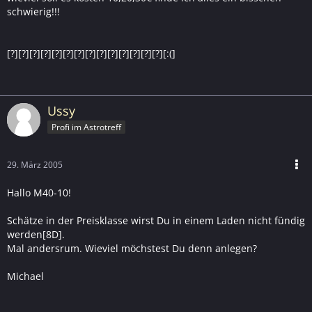
schwierig!!!
[?][?][?][?][?][?][?][?][?][?][?][?][?][?][:(]
Ussy
Profi im Astrotreff
29. März 2005
Hallo M40-10!
Schätze in der Preisklasse wirst Du in einem Laden nicht fündig
werden[8D].
Mal andersrum. Wieviel möchstest Du denn anlegen?
Michael