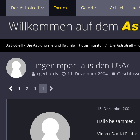
Der Astrotreff
Forum
Galerie
Artikel
► 
Astrotreff - Die Astronomie und Raumfahrt Community
Die Astrotreff - F
Eingenimport aus den USA?
rgerhards
11. Dezember 2004
Geschloss
1
2
3
4
13. Dezember 2004
Hallo beisammen,
Vielen Dank für die 