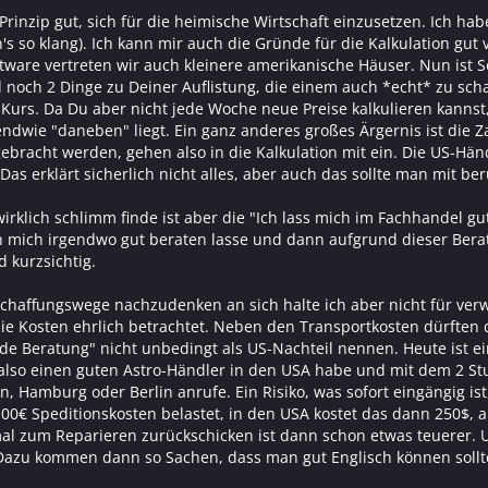
 Prinzip gut, sich für die heimische Wirtschaft einzusetzen. Ich 
n's so klang). Ich kann mir auch die Gründe für die Kalkulation gut
tware vertreten wir auch kleinere amerikanische Häuser. Nun ist S
l noch 2 Dinge zu Deiner Auflistung, die einem auch *echt* zu sc
-Kurs. Da Du aber nicht jede Woche neue Preise kalkulieren kanns
endwie "daneben" liegt. Ein ganz anderes großes Ärgernis ist die 
bracht werden, gehen also in die Kalkulation mit ein. Die US-Händ
as erklärt sicherlich nicht alles, aber auch das sollte man mit ber
irklich schlimm finde ist aber die "Ich lass mich im Fachhandel gu
h mich irgendwo gut beraten lasse und dann aufgrund dieser Berat
d kurzsichtig.
schaffungswege nachzudenken an sich halte ich aber nicht für verw
ie Kosten ehrlich betrachtet. Neben den Transportkosten dürften da
 Beratung" nicht unbedingt als US-Nachteil nennen. Heute ist ein 
 also einen guten Astro-Händler in den USA habe und mit dem 2 Stu
 Hamburg oder Berlin anrufe. Ein Risiko, was sofort eingängig ist,
100€ Speditionskosten belastet, in den USA kostet das dann 250$, a
 zum Reparieren zurückschicken ist dann schon etwas teuerer. U
Dazu kommen dann so Sachen, dass man gut Englisch können sollte