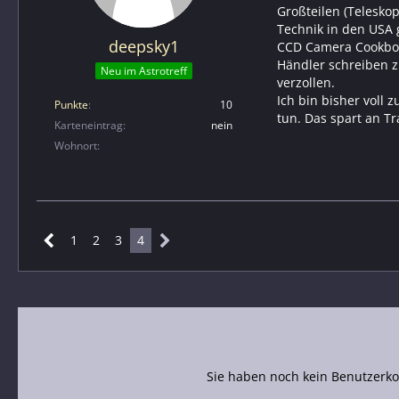
Großteilen (Telesko
Technik in den USA 
deepsky1
CCD Camera Cookbock
Händler schreiben z
Neu im Astrotreff
verzollen.
Ich bin bisher voll
Punkte
10
tun. Das spart an Tr
Karteneintrag
nein
Wohnort
1
2
3
4
Sie haben noch kein Benutzerko