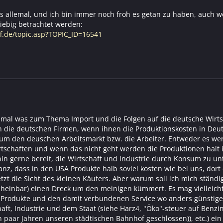
s allemal, und ich bin immer noch froh es getan zu haben, auch 
iebig betrachtet werden:
ff.de/topic.asp?TOPIC_ID=16541
hmal was zum Thema Import und die Folgen auf die deutsche Wirts
 die deutschen Firmen, wenn ihnen die Produktionskosten in Deu
um den deuschen Arbeitsmarkt bzw. die Arbeiter. Entweder es wer
tschaften und wenn das nicht geht werden die Produktionen halt i
bin gerne bereit, die Wirtschaft und Industrie durch Konsum zu un
ganz, dass in den USA Produkte halb soviel kosten wie bei uns, dort
jetzt die Sicht des kleinen Käufers. Aber warum soll ich mich stä
cheinbar) einen Dreck um den meinigen kümmert. Es mag vielleicht 
 Produkte und den damit verbundenen Service wo anders günstige
ft, Industrie und dem Staat (siehe Harz4, "Öko"-steuer auf Benzin
in paar Jahren unseren städtischen Bahnhof geschlossen)), etc.) e