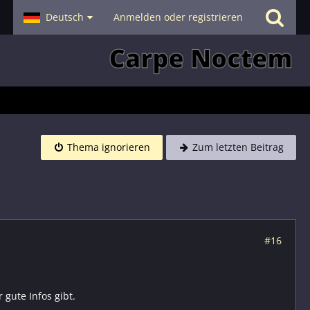
- Smalltalk
Deutsch
Hilfe
Anmelden oder registrieren
Thema ignorieren
Zum letzten Beitrag
#16
 gute Infos gibt.