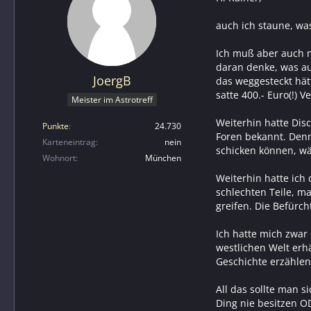
auch ich staune, wa
Ich muß aber auch n
daran denke, was au
JoergB
das weggesteckt hät
satte 400.- Euro(!) 
Meister im Astrotreff
Weiterhin hatte Dis
Punkte
24.730
Foren bekannt. Denno
Karteneintrag
nein
schicken können, w
Wohnort
München
Weiterhin hatte ich 
schlechten Teile, m
greifen. Die Befürch
Ich hatte mich zwar
westlichen Welt erh
Geschichte erzählen
All das sollte man 
Ding nie besitzen O