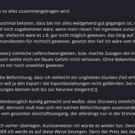
s so alles zusammengetragen wird.
ochmal betonen, dass bei mir alles weitgehend gut gegangen ist, 
f mich zugekommen wäre, wenn mein riesen Teil irgendwie zurückg
te. Vielleicht wäre es z.B. gar nicht möglich gewesen, das Ding 
Versandkosten für nichts(!!) gewesen, gesetzt den Fall ich wäre vom
covery ziemliche Lieferschwierigkeiten, bzw. machte Zusagen die 
ch wollte mich ein flaues Gefühl nicht verlassen. Ohne Bekanntsch
äre mir noch unwohler gewesen.
die Befürchtung, dass ich vielleicht ein ungliebtes (Gurken-)Teil e
an will ja den Export / die Exportbeziehungen nicht gefährden, bei
tungen können sich bis zur Neurose steigern![:)]
 diesbezüglich kundig gemacht und wußte, dass Discovery ziemlich 
ält, dennoch muß man sich mit solchen Befürchtungen auseinander
 vom gesamten Geschäftsvorgang, der allerdings nur in der Erinne
sich vorher überlegen. Kurioserweise: ich würde es wieder tun. De
DER ich werde es auf diese Weise besorgen. Denn der Preis des de