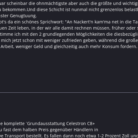
r scheinbar die ohnmächtigste aber auch die größte und wichtig
 bekommen.Und diese Schicht ist nunmal nicht grenzenlos belastb
hster Genugtuung.
bt's da ein schönes Sprichwort: "An Nackert'n kam'ma net in die Ta
uen Zeit leben, in der wir alle damit rechnen müssen, früher oder 
 stimme ich mit den 2 grundlegenden Möglichkeiten die diesbezügl
n mich jetzt schon mit weniger zufrieden geben, während die groß
 Arbeit, weniger Geld und gleichzeitig auch mehr Konsum fordern.
ie komplette ´Grundausstattung Celestron C8+
zu fast dem halben Preis gegenüber Händlern in
ve Transport bestellt. Es fallen dann noch etwa 1-2 Prozent Zoll u