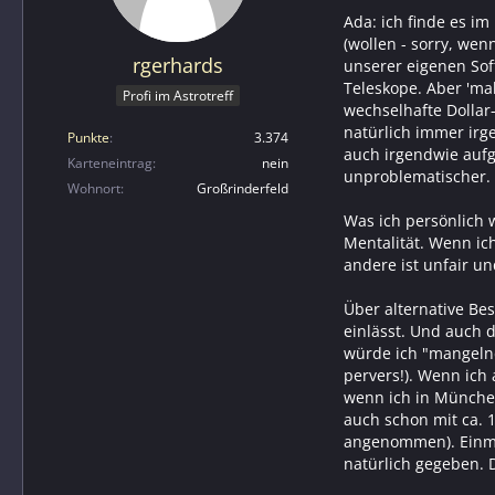
Ada: ich finde es im
(wollen - sorry, wen
rgerhards
unserer eigenen Sof
Teleskope. Aber 'ma
Profi im Astrotreff
wechselhafte Dollar
natürlich immer irg
Punkte
3.374
auch irgendwie aufge
Karteneintrag
nein
unproblematischer. D
Wohnort
Großrinderfeld
Was ich persönlich w
Mentalität. Wenn ic
andere ist unfair un
Über alternative Be
einlässt. Und auch d
würde ich "mangelnde
pervers!). Wenn ich
wenn ich in München,
auch schon mit ca. 
angenommen). Einmal
natürlich gegeben. 