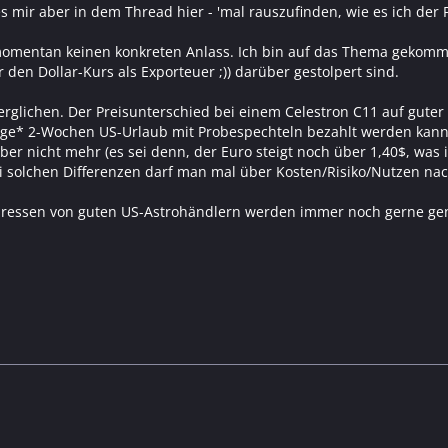
mir aber in dem Thread hier - 'mal rauszufinden, wie es ich der Pr
momentan keinen konkreten Anlass. Ich bin auf das Thema gekom
den Dollar-Kurs als Exporteuer ;)) darüber gestolpert sind.
erglichen. Der Preisunterschied bei einem Celestron C11 auf guter
ige* 2-Wochen US-Urlaub mit Probespechteln bezahlt werden kann 
 aber nicht mehr (es sei denn, der Euro steigt noch über 1,40$, was
Bei solchen Differenzen darf man mal über Kosten/Risiko/Nutzen na
dressen von guten US-Astrohändlern werden immer noch gerne 