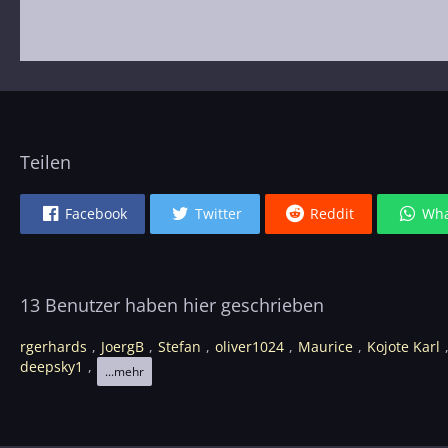
Teilen
Facebook
Twitter
Reddit
Wha
13 Benutzer haben hier geschrieben
rgerhards
JoergB
Stefan
oliver1024
Maurice
Kojote Karl
deepsky1
...mehr