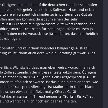
habe übrigens auch nicht auf die deutschen Händler schimpfen
 vorstellen. Mir gehört ein kleines Software-Haus und neben
oftware ein wesentlich simpler zu importierendes Gut als
haffen machen können: da ist zum einen der sehr
t, musst Du schon mit irgendeinem Mittelwert rechnen, der
Zahlungsmoral. Die Kosten für Zahlungsausfälle müssen ja
ler haben meist Vorauskasse (Kreditkarte), das ist erheblich
ücksichtigen.
t beraten und kauf dann woanders billiger" geiz-ist-geil
ung kaufe, dann auch dort, wo die Beratung gut war. Alles
erflich. Wichtig ist, dass man eben weiss, worauf man sich
 Zölle so ziemlich der intressanteste Faktor sein. Übrigens
Telefonat in die USA billiger als ein Ortsgespräch (DAS ist
nden telefonisch schwatze, ist das auch nichts anderes, wie
 ist der Transport. Allerdings ist Mailorder in Deutschland
lso schon etwas mehr (jetzt mal größeres Gerät
nd das eingangs im Thread genannte "Gurken-Risiko" ist
 und wahrscheinlich noch ein paar Feinheiten.