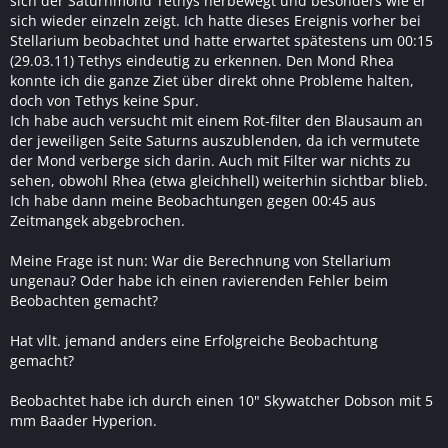
sich der Saturnmond Tethys herbewegt und besonders wie er
sich wieder einzeln zeigt. Ich hatte dieses Ereignis vorher bei
Stellarium beobachtet und hatte erwartet spätestens um 00:15
(29.03.11) Tethys eindeutig zu erkennen. Den Mond Rhea
konnte ich die ganze Ziet über direkt ohne Probleme halten,
doch von Tethys keine Spur.
Ich habe auch versucht mit einem Rot-filter den Blausaum an
der jeweiligen Seite Saturns auszublenden, da ich vermutete
der Mond verberge sich darin. Auch mit Filter war nichts zu
sehen, obwohl Rhea (etwa gleichhell) weiterhin sichtbar blieb.
Ich habe dann meine Beobachtungen gegen 00:45 aus
Zeitmangek abgebrochen.
Meine Frage ist nun: War die Berechnung von Stellarium
ungenau? Oder habe ich einen ravierenden Fehler beim
Beobachten gemacht?
Hat vllt. jemand anders eine Erfolgreiche Beobachtung
gemacht?
Beobachtet habe ich durch einen 10" Skywatcher Dobson mit 5
mm Baader Hyperion.