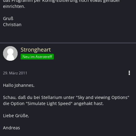
das Programm per Konfig-Editierung noch etwas genauer
einrichten.
Gruß
Christian
Strongheart
Neu im Astrotreff
29. März 2011
Hallo Johannes,
Schau, daß du bei Stellarium unter "Sky and viewing Options"
die Option "Simulate Light Speed" angehakt hast.
Liebe Grüße,
Andreas