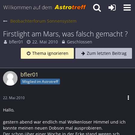
Beobachterforum Sonnensystem
Firstlight am Mars, was falsch gemacht ?
bfler01
22. Mai 2010
Geschlossen
Thema ignorieren
Zum letzten Beitrag
bfler01
Mitglied im Astrotreff
22. Mai 2010
Hallo,
gestern abend war endlich mal Wolkenloser Himmel und ich
konnte meinen neuen Dobson mal ausprobieren.
Der schon über einer Woche in der Ecke stand wegen sch...