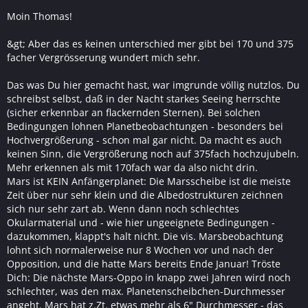
Moin Thomas!
&gt; Aber das es keinen unterschied mer gibt bei 170 und 375
facher Vergrösserung wundert mich sehr.
Das was Du hier gemacht hast, war imgrunde völlig nutzlos. Du
schreibst selbst, daß in der Nacht starkes Seeing herrschte
(sicher erkennbar an flackernden Sternen). Bei solchen
Bedingungen lohnen Planetbeobachtungen - besonders bei
Hochvergrößerung - schon mal gar nicht. Da macht es auch
keinen Sinn, die Vergrößerung noch auf 375fach hochzujubeln.
Mehr erkennen als mit 170fach war da also nicht drin.
Mars ist KEIN Anfängerplanet: Die Marsscheibe ist die meiste
Zeit über nur sehr klein und die Albedostrukturen zeichnen
sich nur sehr zart ab. Wenn dann noch schlechtes
Okularmaterial und - wie hier ungeeignete Bedingungen -
dazukommen, klappt's halt nicht. Die vis. Marsbeobachtung
lohnt sich normalerweise nur 8 Wochen vor und nach der
Opposition, und die hatte Mars bereits Ende Januar! Tröste
Dich: Die nächste Mars-Oppo in knapp zwei Jahren wird noch
schlechter, was den max. Planetenscheibchen-Durchmesser
angeht. Mars hat z.Zt. etwas mehr als 6" Durchmesser - das