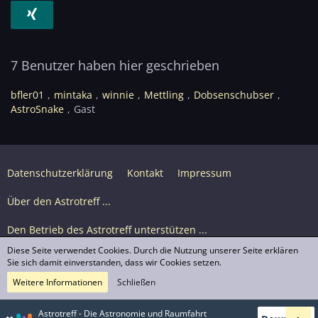
7 Benutzer haben hier geschrieben
bfler01
mintaka
winnie
Mettling
Dobsenschubser
AstroSnake
Gast
Datenschutzerklärung
Kontakt
Impressum
Über den Astrotreff ...
Den Betrieb des Astrotreff unterstützen ...
Diese Seite verwendet Cookies. Durch die Nutzung unserer Seite erklären
Nutzungsbedingungen
Sie sich damit einverstanden, dass wir Cookies setzen.
Weitere Informationen
Schließen
Astrotreff Portal M2
© Astrotreff 2001-2026, lizenziert unter CC BY-SA,
Astrotreff - Die Astronomie und Raumfahrt