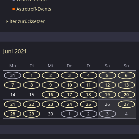
Astrotreff-Events
Filter zurücksetzen
Juni 2021
Mo
Di
Mi
Do
Fr
Sa
So
31
1
2
3
4
5
6
7
8
9
10
11
12
13
14
15
16
17
18
19
20
21
22
23
24
25
26
27
28
29
30
1
2
3
4