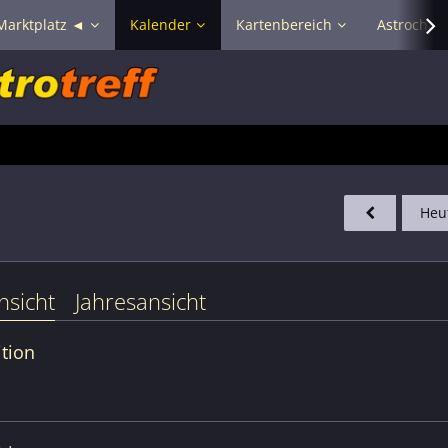
Marktplatz ◄
Kalender
Kartenbereich
Astrochat 
Heu
nsicht
Jahresansicht
tion