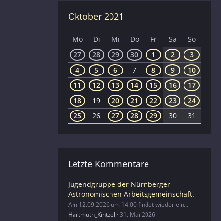
Oktober 2021
Mo
Di
Mi
Do
Fr
Sa
So
27
28
29
30
1
2
3
4
5
6
7
8
9
10
11
12
13
14
15
16
17
18
19
20
21
22
23
24
25
26
27
28
29
30
31
Letzte Kommentare
Jugendgruppe der Nürnberger
Astronomischen Arbeitsgemeinschaft.
Am 12.09.2026 um 14:00 findet wieder ein…
Hartmuth_Kintzel
31. Mai 2026